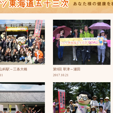
第9回 草津～瀬田
 山科駅～三条大橋
2017.10.21
11