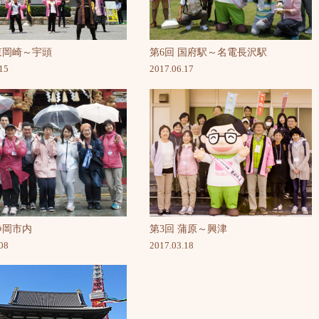
東岡崎～宇頭
第6回 国府駅～名電長沢駅
15
2017.06.17
静岡市内
第3回 蒲原～興津
08
2017.03.18