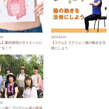
10
2019.04.10
ム】腸内環境がダイエットに
【コラム】ラクトレ！腸の動きを活
する！？
発にしよう
31
と一緒にプーアール茶の産地