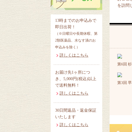
を訪問
13時までのお申込みで
即日出荷！
（※日曜日や長期休暇、第
2類医薬品、水なす漬のお
申込みを除く）
詳しくはこちら
第6回
杉
お届け先1ヶ所につ
き、5,000円(税込)以上
第3回
早
で送料無料！
詳しくはこちら
30日間返品・返金保証
いたします
詳しくはこちら