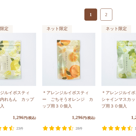
1
2
限定
ネット限定
ネット限定
ジルイボスティ
＊アレンジルイボスティ
＊アレンジルイボ
内れもん カップ
ー ごちそうオレンジ カ
シャインマスカッ
入
ップ用３０個入
プ用３０個入
1,296
1,296
1,
円(税込)
円(税込)
23件
28件