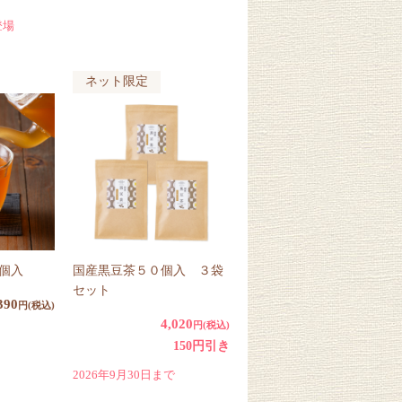
】
登場
ネット限定
個入
国産黒豆茶５０個入 ３袋
セット
390
円(税込)
4,020
円(税込)
150円引き
2026年9月30日まで