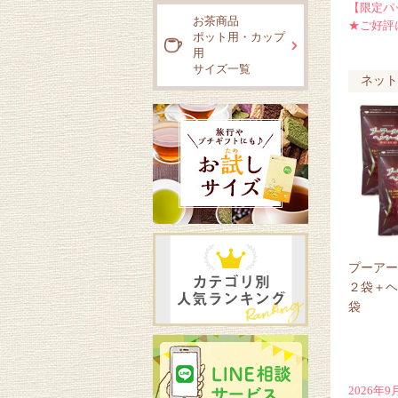
【限定パ
お茶商品
★ご好評
ポット用・カップ
用
サイズ一覧
ネット
プーアー
２袋＋ヘ
袋
2026年