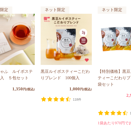
限定
ネット限定
ネット限定
ゃふ ルイボステ
黒豆ルイボスティーこだわ
【特別価格】黒豆
入 ５包セット
りブレンド 100個入
ティーこだわりブ
袋セット
1,350
1,000
円(税込)
円(税込)
2,
118件
1袋あたり970円で