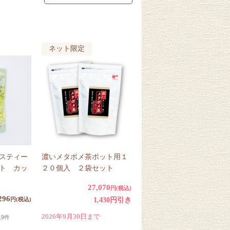
ネット限定
スティー
濃いメタボメ茶ポット用１
ト カッ
２０個入 ２袋セット
27,070
円(税込)
296
円(税込)
1,430円引き
2026年9月30日まで
19件