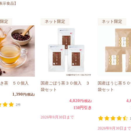
表示食品】
限定
ネット限定
ネット限定
き茶 ５０個入
国産ごぼう茶３０個入 ３
国産ほうじ茶５０
袋セット
袋セット
1,390
円(税込)
4,020
4,
円(税込)
2件
150円引き
2026年9月30日まで
2026年9月30日まで