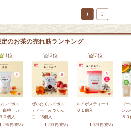
1
2
限定のお茶の売れ筋ランキング
1位
2位
3位
ジルイボス
ぜいたくルイボス
ルイボスティー１
ゴー
 白桃 カ
ティー みつりん
０１個入
ンル
３０個入
ご 15個入
５０
1,296
1,200
1,029
円(税込)
円(税込)
円(税込)