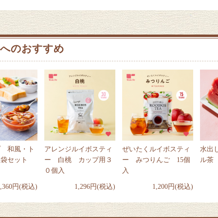
へのおすすめ
プ 和風・ト
アレンジルイボスティ
ぜいたくルイボスティ
水出
８袋セット
ー 白桃 カップ用３
ー みつりんご 15個
ル茶
０個入
入
3,360円(税込)
1,296円(税込)
1,200円(税込)