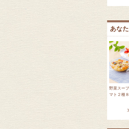
あなた
野菜スー
マト２種