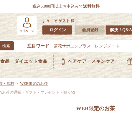
税込5,000円以上お申込みで
送料無料
ようこそ
ゲスト
様
ログイン
会員登録
解決！Q&A
食品・ダイエット食品
ヘアケア・スキンケア
茶・飲料
WEB限定のお茶
定のお茶の通販・ギフト・プレゼント・贈り物
WEB限定のお茶