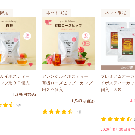
限定
ネット限定
ネット限定
ジルイボスティー
アレンジルイボスティー
プレミアムオーガ
ップ用３０個入
有機ローズヒップ カップ
イボスティーカッ
用３０個入
個入 ３袋
1,296
円(税込)
1,543
4,
円(税込)
5件
14件
2026年9月30日まで