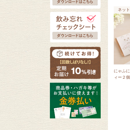
ネット
にゃふに
ィー２個