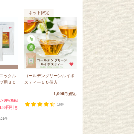
ネット限定
ニックル
ゴールデングリーンルイボ
プ用３０
スティー５０個入
1,000
円(税込)
170
円(税込)
16件
150円引き
101件