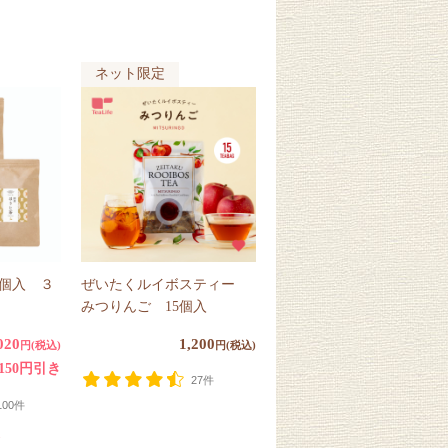
ネット限定
個入 ３
ぜいたくルイボスティー
みつりんご 15個入
020
1,200
円(税込)
円(税込)
150円引き
27件
100件