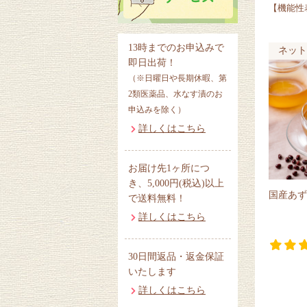
【機能性
13時までのお申込みで
ネット
即日出荷！
（※日曜日や長期休暇、第
2類医薬品、水なす漬のお
申込みを除く）
詳しくはこちら
お届け先1ヶ所につ
き、5,000円(税込)以上
国産あず
で送料無料！
詳しくはこちら
30日間返品・返金保証
いたします
詳しくはこちら