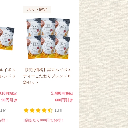
ネット限定
ルイボス
【特別価格】黒豆ルイボス
レンド３
ティーこだわりブレンド６
袋セット
910
5,400
円(税込)
円(税込)
90円引き
600円引き
118件
118件
お得！
1袋あたり900円でお得！