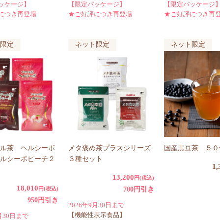
ッケージ】
【限定パッケージ】
【限定パッケージ
につき再登場
★ご好評につき再登場
★ご好評につき再
限定
ネット限定
ネット限定
ル茶 ヘルシーボ
メタ褒め茶プラスシリーズ
国産黒豆茶 ５０
ルシーボピーチ２
３種セット
1,
13,200
円(税込)
18,010
円(税込)
700円引き
950円引き
2026年9月30日まで
【機能性表示食品】
9月30日まで