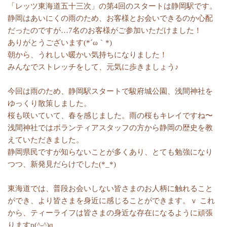
「レッツ東海道五十三次」の第4回のスタートは静岡駅です。
静岡はあいにくの雨のため、お客様とお会いできるのか心配
だったのですが…7名のお客様がご参加いただけました！
ありがとうございます(*´ω｀*)
朝から、うれしい暖かい気持ちになりました！
みんなでストレッチをして、元気に歩きましょう♪
今回は雨のため、静岡駅スタートで駿府城公園、浅間神社を
ゆっくり散策しました。
桜も咲いていて、春を感じました。雨の桜もキレイですね〜
浅間神社ではボランティアスタッフの方から静岡の歴史を教
えていただきました。
静岡県民ですが知らないことが多くあり、とても勉強になり
つつ、新発見だらけでした(*_*)
東海道では、普段お会いしない皆さまのお人柄に触れること
ができ、より皆さまを身近に感じることができます。ｖ これ
から、ティーライフは皆さまの身近な存在になるように頑張
りますp(^-^)q