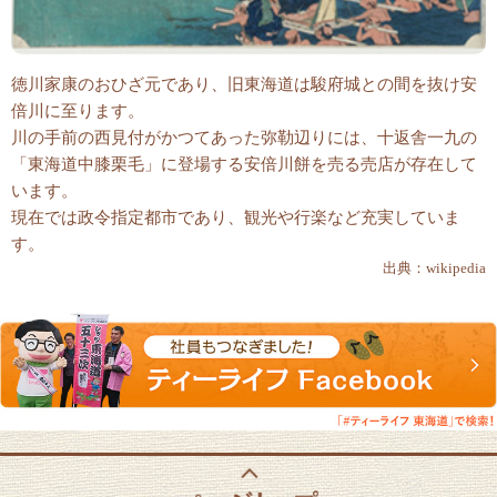
徳川家康のおひざ元であり、旧東海道は駿府城との間を抜け安
倍川に至ります。
川の手前の西見付がかつてあった弥勒辺りには、十返舎一九の
「東海道中膝栗毛」に登場する安倍川餅を売る売店が存在して
います。
現在では政令指定都市であり、観光や行楽など充実していま
す。
出典：wikipedia