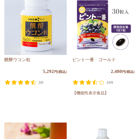
醗酵ウコン粒
ピント一番 ゴールド
5,292
2,480
円(税込)
円(税込)
3件
24件
【機能性表示食品】