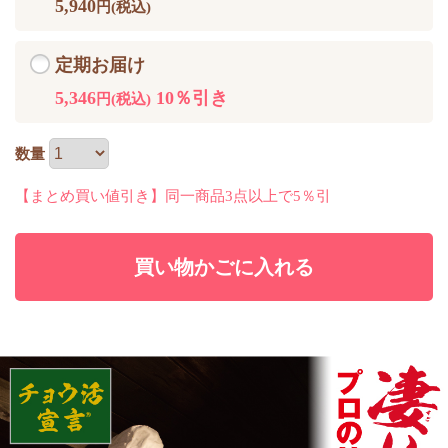
5,940
円(税込)
定期お届け
5,346
10％引き
円(税込)
数量
【まとめ買い値引き】同一商品3点以上で5％引
買い物かごに入れる