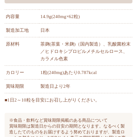
内容量
14.9g(240mg×62粒)
製造加工地
日本
原材料
茶麹(茶葉・米麹)（国内製造）、乳酸菌粉末
／ヒドロキシプロピルメチルセルロース、
カラメル色素
カロリー
1粒(240mg)あたり0.787kcal
賞味期限
製造日より2年
■1日2～10粒を目安にお召し上がりください。
※食品・飲料など賞味期限掲載のある商品について
賞味期限は製造日からの目安の期間となります。なるべく製
造したてのものをお届けするよう努めておりますが、製造ロ