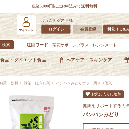
税込5,000円以上お申込みで
送料無料
ようこそ
ゲスト
様
ログイン
会員登録
解決！Q&A
食品・ダイエット食品
ヘアケア・スキンケア
お茶・飲料
緑茶・ほうじ茶
バンバンみどりポット用９０個入
お気に入りに追加
健康をサポートするカ
バンバンみどり