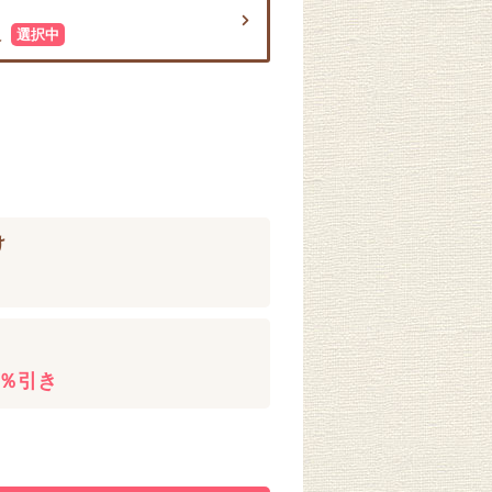
入
選択中
け
0％引き