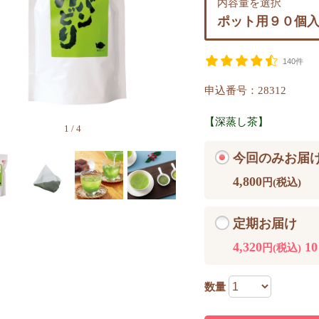
内容量を選択
ポット用９０個
140件
申込番号：28312
【深蒸し茶】
1
/
4
今回のみお届
4,800
円(税込)
定期お届け
4,320
1
円(税込)
数量