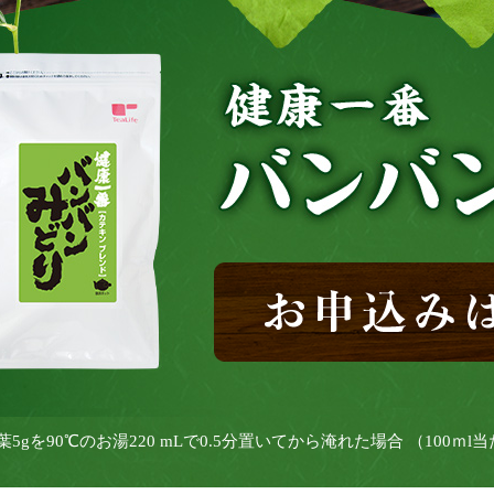
茶葉5gを90℃のお湯220 mLで0.5分置いてから淹れた場合 （100ｍl