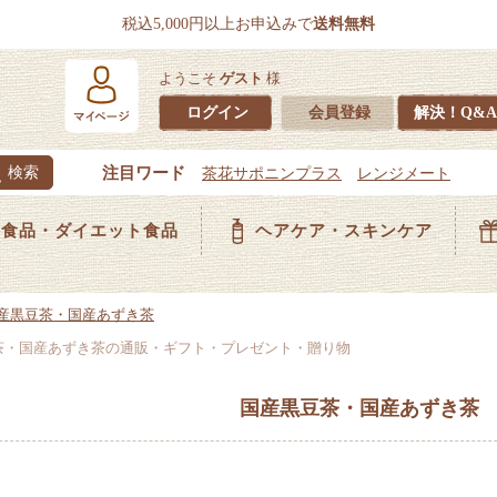
税込5,000円以上お申込みで
送料無料
ようこそ
ゲスト
様
ログイン
会員登録
解決！Q&A
食品・ダイエット食品
ヘアケア・スキンケア
産黒豆茶・国産あずき茶
茶・国産あずき茶の通販・ギフト・プレゼント・贈り物
国産黒豆茶・国産あずき茶