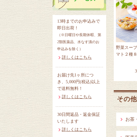
13時までのお申込みで
即日出荷！
（※日曜日や長期休暇、第
2類医薬品、水なす漬のお
野菜スー
申込みを除く）
マト２種
詳しくはこちら
お届け先1ヶ所につ
き、5,000円(税込)以上
で送料無料！
詳しくはこちら
その他
30日間返品・返金保証
お茶
いたします
詳しくはこちら