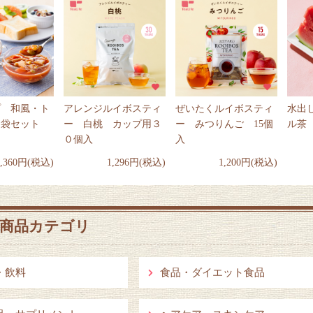
プ 和風・ト
アレンジルイボスティ
ぜいたくルイボスティ
水出
８袋セット
ー 白桃 カップ用３
ー みつりんご 15個
ル茶
０個入
入
3,360円(税込)
1,296円(税込)
1,200円(税込)
商品カテゴリ
・飲料
食品・ダイエット食品