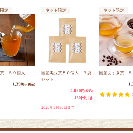
限定
ネット限定
ネット限定
茶 ５０個入
国産黒豆茶５０個入 ３袋
国産あずき茶 ５
セット
1,390
1,
円(税込)
4,020
円(税込)
150円引き
2026年9月30日まで