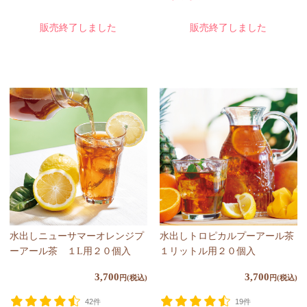
販売終了しました
販売終了しました
水出しニューサマーオレンジプ
水出しトロピカルプーアール茶
ーアール茶 １L用２０個入
１リットル用２０個入
3,700
3,700
円(税込)
円(税込)
42件
19件