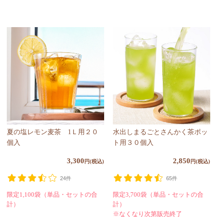
夏の塩レモン麦茶 1Ｌ用２０
水出しまるごとさんかく茶ポッ
個入
ト用３０個入
3,300
2,850
円(税込)
円(税込)
24件
65件
限定1,100袋
（単品・セットの合
限定3,700袋
（単品・セットの合
計）
計）
※なくなり次第販売終了