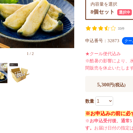
内容量を選択
8個セット
選択中
33件
申込番号：32873
1
/
2
★クール便代込み
※酷暑の影響により、
間販売を休止いたしま
5,300
円(税込)
数量
※お申込みの前に必
※
お申込受付後、通常5
す。
お届け日付の指定