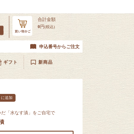
合計金額
0
円
(税込)
申込番号からご注文
ギフト
新商品
りに追加
いだ「水なす漬」をご自宅で
漬