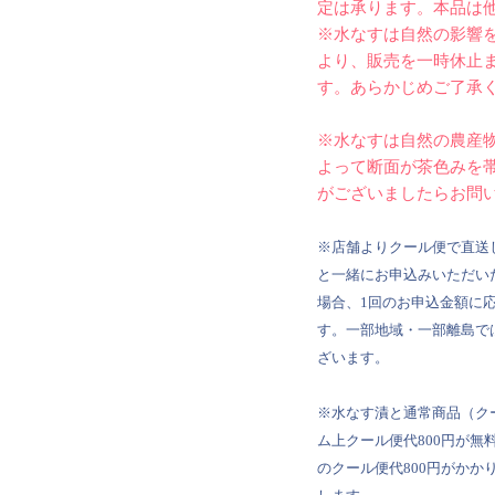
定は承ります。本品は
※水なすは自然の影響
より、販売を一時休止
す。あらかじめご了承
※水なすは自然の農産
よって断面が茶色みを
がございましたらお問
※店舗よりクール便で直送
と一緒にお申込みいただい
場合、1回のお申込金額に
す。一部地域・一部離島で
ざいます。
※水なす漬と通常商品（ク
ム上クール便代800円が
のクール便代800円がか