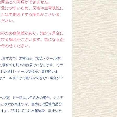
他商品との同送ができません。
を受けやすいため、天候や生育状況に
または早期終了する場合がございま
ください。
物のため個体差があり、漬かり具合に
帯びる場合がございます。気になる点
い合わせください。
しますので、通常商品（常温・クール便）
た場合でも別々のお届けになります。その
応じた送料・クール便代をご負担願いま
はクール便による配送ができない場合がご
ール便）を一緒にお申込みの場合、システ
無料と表示されますが、実際には通常商品分
かります。当社にてご注文確認後、訂正いた