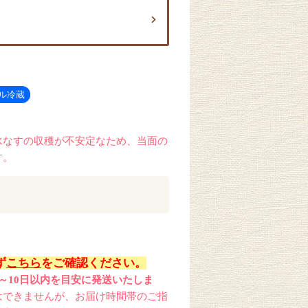
水なすの収穫が不安定なため、当面の
す。
ず
こちら
をご確認ください。
～10日以内を目安に発送いたしま
はできませんが、お届け時間帯のご指