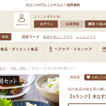
税込5,000円以上お申込みで
送料無料
ようこそ
ゲスト
様
ログイン
会員登録
解決！Q&A
食品・ダイエット食品
ヘアケア・スキンケア
食品
惣菜・雑炊
【Aランク】水なす漬８個セット
再登場
お気に入
幻の名店の味を受け継
【Aランク】水なす