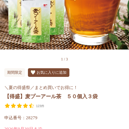
1
/
3
期間限定
お気に入りに追加
＼夏の得盛祭／まとめ買いでお得に！
【得盛】麦プーアール茶 ５０個入３袋
123件
申込番号：28279