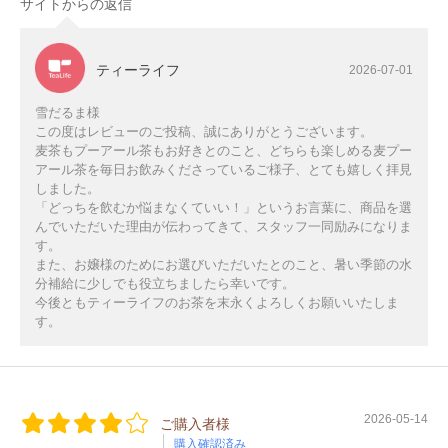
サイトからの返信
ティーライフ
2026-07-01
雪だるま様
この度はレビューのご投稿、誠にありがとうございます。
麦茶もプーアール茶もお好きとのこと、どちらも楽しめる麦プー
アール茶を毎日お飲みくださっているご様子、とても嬉しく拝見
しました。
「どっちを飲むか悩まなくていい！」というお言葉に、商品を選
んでいただいた理由が伝わってきて、スタッフ一同励みになりま
す。
また、お嬢様のためにお選びいただいたとのこと、暑い季節の水
分補給に少しでも役立ちましたら幸いです。
今後ともティーライフのお茶を末永くよろしくお願いいたしま
す。
2026-05-14
ご購入者様
購入確認済み