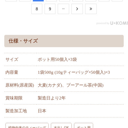
​8
​9
仕様・サイズ
サイズ
ポット用50個入×3袋
内容量
1袋500g (10gティーバッグ×50個入)×3
原材料(原産国)
大麦(カナダ)、プーアール茶(中国)
賞味期限
製造日より2年
製造加工地
日本
植物由来のティーバッグ
水出しOK
ポット用