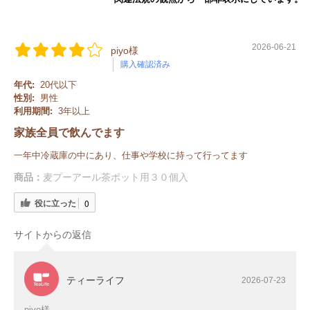
2026-06-21
piyo様
購入確認済み
年代:
20代以下
性別:
男性
利用期間:
3年以上
家族全員で飲んでます
一年中冷蔵庫の中にあり、仕事や学校に持って行ってます
商品：
麦プーアール茶ポット用３０個入
役に立った
0
サイトからの返信
ティーライフ
2026-07-23
piyo様