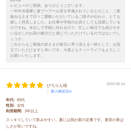
レビューのご投稿、ありがとうございます。
一年中冷蔵庫に麦プーアール茶を常備されているとのこと、ご家
族みなさまで日々ご愛飲いただいているご様子が伝わり、とても
嬉しく拝見しました。お仕事や学校のお供としても活躍している
のですね。水出しで手軽に作れるので、忙しい毎日でも続けやす
い点がこのお茶の魅力だと感じていただけているのではないでし
ょうか。
これからもご家族の皆さまの毎日に寄り添える一杯として、お役
立ていただけますと幸いです。今後ともティーライフをよろしく
お願いいたします。
2026-06-14
ぴろりん様
購入確認済み
年代:
60代
性別:
女性
利用期間:
3年以上
スッキリしていて飲みやすい。夏には我が家の定番です。麦茶の香ば
しさが良いですね。