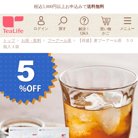
税込5,000円以上お申込みで
送料無料
トップ
お茶・飲料
プーアール茶
【得盛】麦プーアール茶 ５０
個入３袋