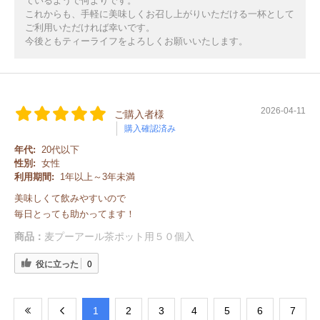
ているようで何よりです。
これからも、手軽に美味しくお召し上がりいただける一杯として
ご利用いただければ幸いです。
今後ともティーライフをよろしくお願いいたします。
2026-04-11
ご購入者様
購入確認済み
年代:
20代以下
性別:
女性
利用期間:
1年以上～3年未満
美味しくて飲みやすいので
毎日とっても助かってます！
商品：
麦プーアール茶ポット用５０個入
役に立った
0
​1
​2
​3
​4
​5
​6
​7