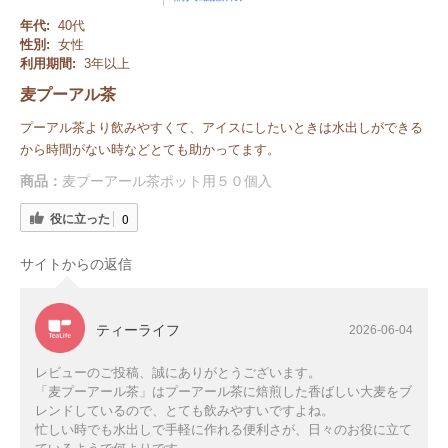
年代:
40代
性別:
女性
利用期間:
3年以上
麦プーアル茶
プーアル茶より飲みやすくて、アイスにしたいときは水出しができる
から時間がない時などとても助かってます。
商品：
麦プーアール茶ポット用５０個入
役に立った
0
サイトからの返信
ティーライフ
2026-06-04
レビューのご投稿、誠にありがとうございます。
「麦プーアール茶」はプーアール茶に焙煎した香ばしい大麦をブ
レンドしているので、とても飲みやすいですよね。
忙しい時でも水出しで手軽に作れる便利さが、日々のお役に立て