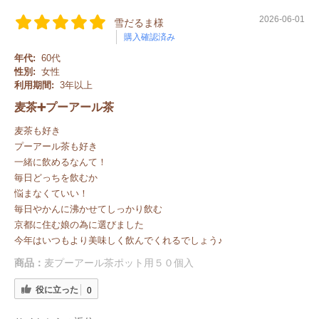
2026-06-01
雪だるま様
購入確認済み
年代:
60代
性別:
女性
利用期間:
3年以上
麦茶➕プーアール茶
麦茶も好き
プーアール茶も好き
一緒に飲めるなんて！
毎日どっちを飲むか
悩まなくていい！
毎日やかんに沸かせてしっかり飲む
京都に住む娘の為に選びました
今年はいつもより美味しく飲んでくれるでしょう♪
商品：
麦プーアール茶ポット用５０個入
役に立った
0