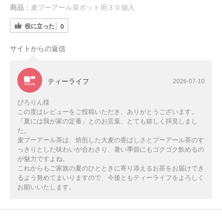
商品：
麦プーアール茶ポット用３０個入
役に立った
0
サイトからの返信
ティーライフ
2026-07-10
ぴろりん様
この度はレビューをご投稿いただき、ありがとうございます。
「夏には我が家の定番」とのお言葉、とても嬉しく拝見しまし
た。
麦プーアール茶は、焙煎した大麦の香ばしさとプーアール茶のす
っきりとした味わいが合わさり、暑い季節にもゴクゴク飲めるの
が魅力ですよね。
これからもご家族の夏のひとときに寄り添えるお茶をお届けでき
るよう努めてまいりますので、今後ともティーライフをよろしく
お願いいたします。