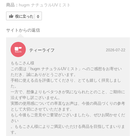
商品：
hugm ナチュラルUVミスト
役に立った
0
サイトからの返信
ティーライフ
2026-07-22
ももこさん様
この度は「hugm ナチュラルUVミスト」へのご感想をお寄せい
ただき、誠にありがとうございます。
手軽に使える点を評価してくださり、とても嬉しく拝見しまし
た。
一方で、想像よりもベタつきが気になられたとのこと、ご期待に
沿えず申し訳ございません。
実際の使用感についての率直なお声は、今後の商品づくりの参考
として大切にさせていただきます。
もし今後もご意見やご要望がございましたら、ぜひお聞かせくだ
さい
。ももこさん様によりご満足いただける商品を目指してまいりま
す。