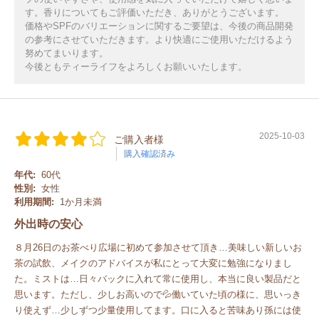
す。香りについてもご評価いただき、ありがとうございます。
価格やSPFのバリエーションに関するご要望は、今後の商品開発
の参考にさせていただきます。より快適にご使用いただけるよう
努めてまいります。
今後ともティーライフをよろしくお願いいたします。
2025-10-03
ご購入者様
購入確認済み
年代:
60代
性別:
女性
利用期間:
1か月未満
外出時の安心
８月26日のお茶べり広場に初めて参加させて頂き…美味しい新しいお
茶の試飲、メイクのアドバイスが私にとって大変に勉強になりまし
た。ミストは…日々バックに入れて常に使用し、本当に良い製品だと
思います。ただし、少しお高いので💦働いていた頃の様に、思いっき
り使えず…少しずつ少量使用してます。口に入ると苦味あり孫には使