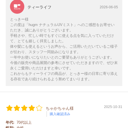
ティーライフ
2026-06-05
とっきー様
この度は「hugm ナチュラルUVミスト」へのご感想をお寄せい
ただき、誠にありがとうございます。
手軽さや、忙しい時でもすぐに使える点を気に入っていただけ
て、とても嬉しく拝見しました。
体や髪にも使えるというお声から、ご活用いただいているご様子
が伝わり、スタッフ一同励みになります。
一年中お使いになりたいとのご要望もありがとうございます。
今後の販売や商品展開の参考にさせていただきますので、ぜひ末
永くご愛用いただけますと幸いです。
これからもティーライフの商品が、とっきー様の日常に寄り添え
る存在であり続けられるよう努めてまいります。
2025-10-31
ちゃかちゃん様
購入確認済み
年代:
70代以上
性別:
女性