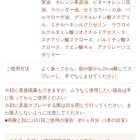
実油、オレンジ果皮油、ビターオレンジ花
油、ラベンダー油、セイヨウハッカ油、パ
ルマローザ油、グリチルレチン酸ステアリ
ル、エチルヘキシルグリセリン、ラウロイ
ルグルタミン酸ジオクチルドデセス－５、
ステアリン酸スクロース、パルミチン酸ス
クロース、クエン酸Ｎａ、アクリレーツコ
ポリマー
ご使用方法
よく振ってから、肌や髪から20cm離してス
プレーし、手でなじませてください。
※顔に直接噴霧もできますが、ムラなく使用したい場合は手
に取ってからご使用ください。
※顔に直接スプレーする際は目を閉じて行ってください。ま
た吸入しないように注意してください。
■両腕と顔に1日1回ご使用の場合、約1ヶ月分（1本の目安）