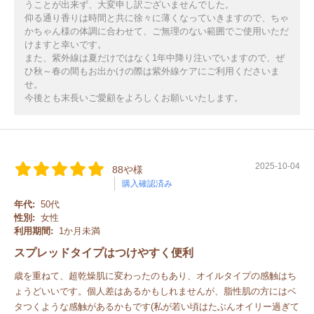
うことが出来ず、大変申し訳ございませんでした。
仰る通り香りは時間と共に徐々に薄くなっていきますので、ちゃ
かちゃん様の体調に合わせて、ご無理のない範囲でご使用いただ
けますと幸いです。
また、紫外線は夏だけではなく1年中降り注いでいますので、ぜ
ひ秋～春の間もお出かけの際は紫外線ケアにご利用くださいま
せ。
今後とも末長いご愛顧をよろしくお願いいたします。
2025-10-04
88や様
購入確認済み
年代:
50代
性別:
女性
利用期間:
1か月未満
スプレッドタイプはつけやすく便利
歳を重ねて、超乾燥肌に変わったのもあり、オイルタイプの感触はち
ょうどいいです。個人差はあるかもしれませんが、脂性肌の方にはベ
タつくような感触があるかもです(私が若い頃はたぶんオイリー過ぎて