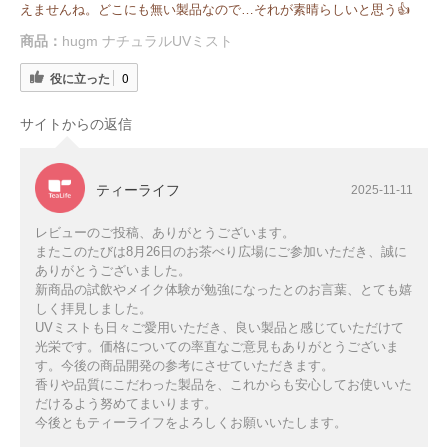
えませんね。どこにも無い製品なので…それが素晴らしいと思う👍
商品：
hugm ナチュラルUVミスト
役に立った
0
サイトからの返信
ティーライフ
2025-11-11
レビューのご投稿、ありがとうございます。
またこのたびは8月26日のお茶べり広場にご参加いただき、誠に
ありがとうございました。
新商品の試飲やメイク体験が勉強になったとのお言葉、とても嬉
しく拝見しました。
UVミストも日々ご愛用いただき、良い製品と感じていただけて
光栄です。価格についての率直なご意見もありがとうございま
す。今後の商品開発の参考にさせていただきます。
香りや品質にこだわった製品を、これからも安心してお使いいた
だけるよう努めてまいります。
今後ともティーライフをよろしくお願いいたします。