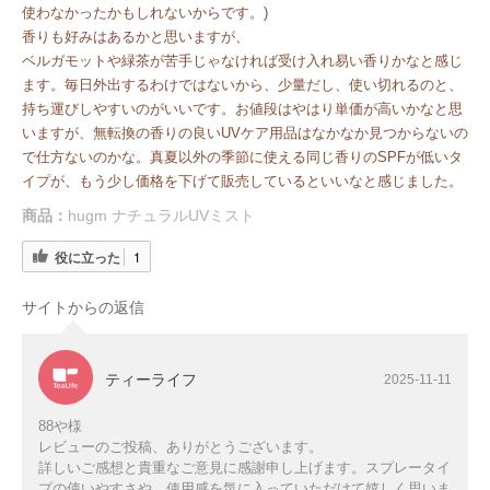
使わなかったかもしれないからです。)
香りも好みはあるかと思いますが、
ベルガモットや緑茶が苦手じゃなければ受け入れ易い香りかなと感じ
ます。毎日外出するわけではないから、少量だし、使い切れるのと、
持ち運びしやすいのがいいです。お値段はやはり単価が高いかなと思
いますが、無転換の香りの良いUVケア用品はなかなか見つからないの
で仕方ないのかな。真夏以外の季節に使える同じ香りのSPFが低いタ
イプが、もう少し価格を下げて販売しているといいなと感じました。
商品：
hugm ナチュラルUVミスト
役に立った
1
サイトからの返信
ティーライフ
2025-11-11
88や様
レビューのご投稿、ありがとうございます。
詳しいご感想と貴重なご意見に感謝申し上げます。スプレータイ
プの使いやすさや、使用感を気に入っていただけて嬉しく思いま