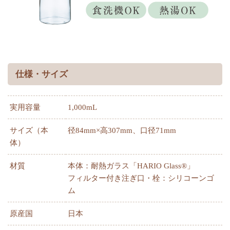
仕様・サイズ
実用容量
1,000mL
サイズ（本
径84mm×高307mm、口径71mm
体）
材質
本体：耐熱ガラス「HARIO Glass®」
フィルター付き注ぎ口・栓：シリコーンゴ
ム
原産国
日本