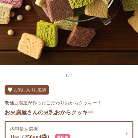
1
/
2
お気に入りに追加
老舗豆腐屋が作ったこだわりおからクッキー！
お豆腐屋さんの豆乳おからクッキー
内容量を選択
1kg（250g×4袋）
選択中