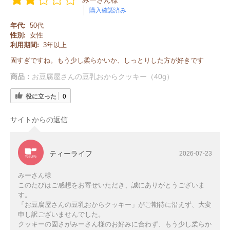
みーさん様
購入確認済み
年代:
50代
性別:
女性
利用期間:
3年以上
固すぎですね。もう少し柔らかいか、しっとりした方が好きです
商品：
お豆腐屋さんの豆乳おからクッキー（40g）
役に立った
0
サイトからの返信
ティーライフ
2026-07-23
みーさん様
このたびはご感想をお寄せいただき、誠にありがとうございま
す。
「お豆腐屋さんの豆乳おからクッキー」がご期待に沿えず、大変
申し訳ございませんでした。
クッキーの固さがみーさん様のお好みに合わず、もう少し柔らか