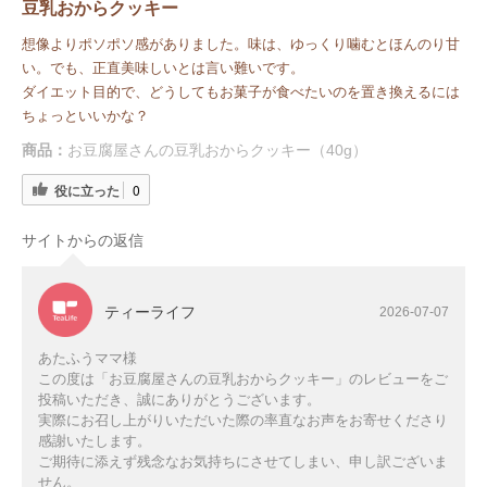
豆乳おからクッキー
想像よりポソポソ感がありました。味は、ゆっくり噛むとほんのり甘
い。でも、正直美味しいとは言い難いです。
ダイエット目的で、どうしてもお菓子が食べたいのを置き換えるには
ちょっといいかな？
商品：
お豆腐屋さんの豆乳おからクッキー（40g）
役に立った
0
サイトからの返信
ティーライフ
2026-07-07
あたふうママ様
この度は「お豆腐屋さんの豆乳おからクッキー」のレビューをご
投稿いただき、誠にありがとうございます。
実際にお召し上がりいただいた際の率直なお声をお寄せくださり
感謝いたします。
ご期待に添えず残念なお気持ちにさせてしまい、申し訳ございま
せん。