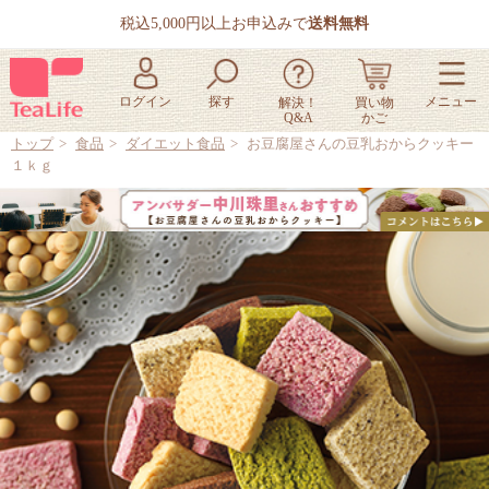
税込5,000円以上お申込みで
送料無料
トップ
食品
ダイエット食品
お豆腐屋さんの豆乳おからクッキー
１ｋｇ