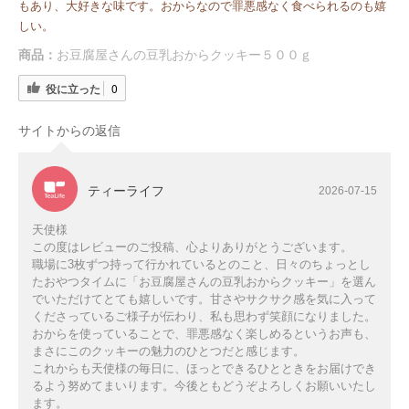
もあり、大好きな味です。おからなので罪悪感なく食べられるのも嬉
しい。
商品：
お豆腐屋さんの豆乳おからクッキー５００ｇ
役に立った
0
サイトからの返信
ティーライフ
2026-07-15
天使様
この度はレビューのご投稿、心よりありがとうございます。
職場に3枚ずつ持って行かれているとのこと、日々のちょっとし
たおやつタイムに「お豆腐屋さんの豆乳おからクッキー」を選ん
でいただけてとても嬉しいです。甘さやサクサク感を気に入って
くださっているご様子が伝わり、私も思わず笑顔になりました。
おからを使っていることで、罪悪感なく楽しめるというお声も、
まさにこのクッキーの魅力のひとつだと感じます。
これからも天使様の毎日に、ほっとできるひとときをお届けでき
るよう努めてまいります。今後ともどうぞよろしくお願いいたし
ます。