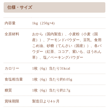
仕様・サイズ
内容量
1kg（250g×4)
全原材料
おから（国内製造）、小麦粉（小麦（国
産））、アーモンドパウダー、豆乳、食用
こめ油、砂糖（てんさい（国産））、各パ
ウダー（紅茶、ココア、紫いも、ほうれん
草）、塩／ベーキングパウダー
カロリー
1枚（6g）当たり31kcal
食塩相当量
1枚（6g）当たり約0.05g
糖質
1枚（6g）当たり約2.7g
賞味期限
製造日より4ヶ月