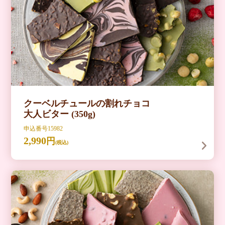
甘いチョコレートにも合うさっぱりした味わいです！チ
ョコの食べ過ぎにはご注意ください♪
商品の詳細はこちら
クーベルチュールの割れチョコ
大人ビター (350g)
申込番号15982
2,990
円
(税込)