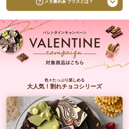
メタ褒め茶 プラスとは？
色々たっぷり楽しめる
大人気！割れチョコシリーズ
チョコ好きの方にぴったりなお茶「メタ褒め茶プラス」
で食後の血糖値対策を！
4つの健康素材をブレンドした、黒豆の香ばしさで人気の
メタボメ茶に、食後血糖値ケアのサポート成分
「サラシ
ア由来サラシノール」
をプラスしました。