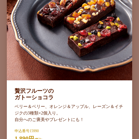
贅沢フルーツの
ガトーショコラ
ベリー＆ベリー、オレンジ＆アップル、レーズン＆イチ
ジクの3種類×2個入り。
自分へのご褒美やプレゼントにも！
申込番号15990
1,890
円