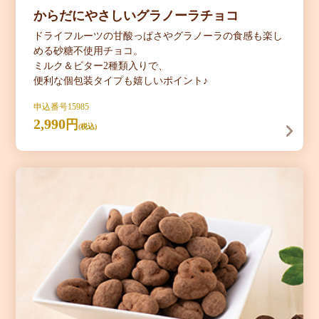
からだにやさしい
グラノーラチョコ
ドライフルーツの甘酸っぱさやグラノーラの食感も楽し
める砂糖不使用チョコ。
ミルク＆ビター2種類入りで、
便利な個包装タイプも嬉しいポイント♪
申込番号15985
2,990
円
(税込)