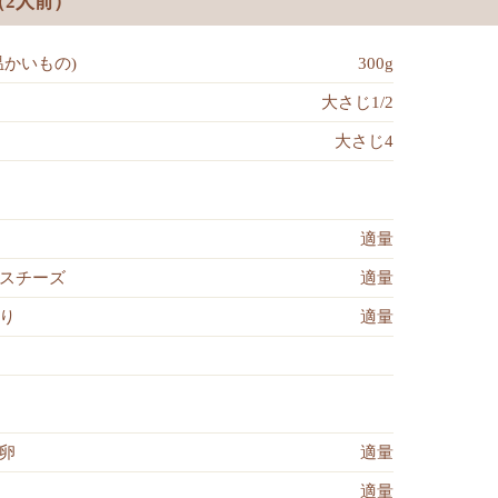
（2人前）
温かいもの)
300g
大さじ1/2
大さじ4
適量
スチーズ
適量
り
適量
卵
適量
適量