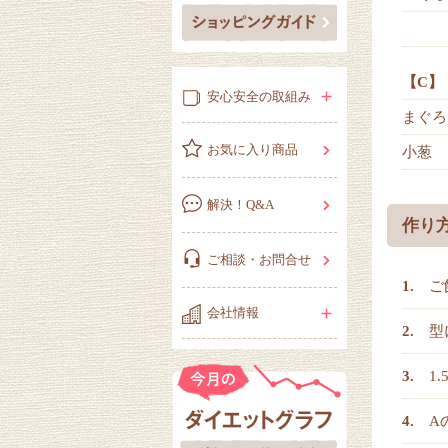
【C】
安心安全の取組み
まぐろ
お気に入り商品
小葱
解決！Q&A
作り
ご相談・お問合せ
ご
会社情報
型
1
A