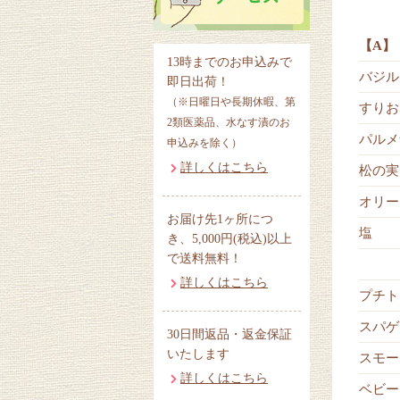
【A】
13時までのお申込みで
バジル
即日出荷！
（※日曜日や長期休暇、第
すりお
2類医薬品、水なす漬のお
パルメ
申込みを除く）
詳しくはこちら
松の実
オリー
お届け先1ヶ所につ
塩
き、5,000円(税込)以上
で送料無料！
詳しくはこちら
プチト
スパゲ
30日間返品・返金保証
いたします
スモー
詳しくはこちら
ベビー