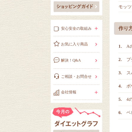
モッツ
作り
安心安全の取組み
お気に入り商品
A
プ
解決！Q&A
ス
ご相談・お問合せ
ボ
会社情報
4
ベ