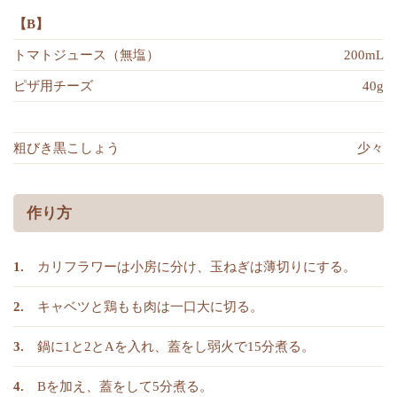
【B】
トマトジュース（無塩）
200mL
ピザ用チーズ
40g
粗びき黒こしょう
少々
作り方
カリフラワーは小房に分け、玉ねぎは薄切りにする。
キャベツと鶏もも肉は一口大に切る。
鍋に1と2とAを入れ、蓋をし弱火で15分煮る。
Bを加え、蓋をして5分煮る。