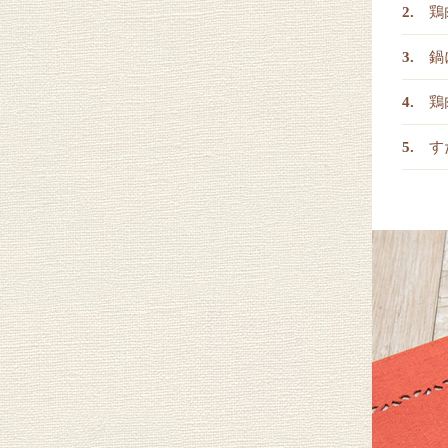
鶏
鍋
鶏
す