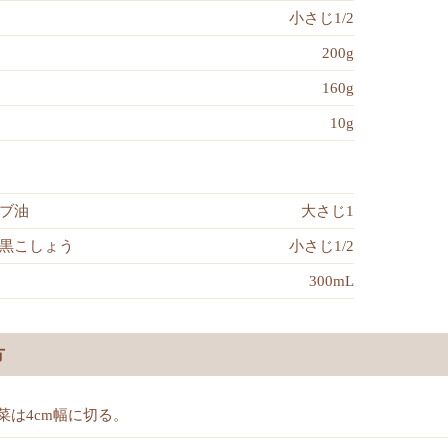
小さじ1/2
200g
160g
10g
ブ油
大さじ1
黒こしょう
小さじ1/2
300mL
方
菜は4cm幅に切る。