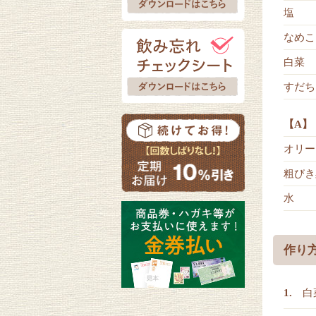
塩
なめこ
白菜
すだち
【A】
オリー
粗びき
水
作り
白