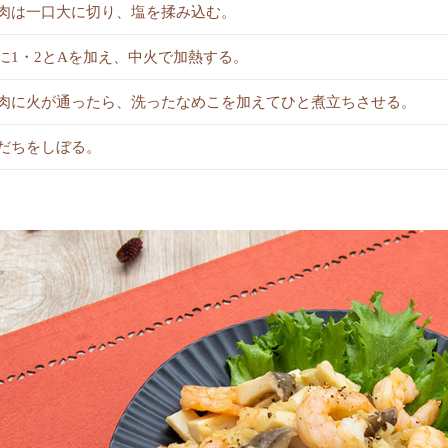
肉は一口大に切り、塩を揉み込む。
に1・2とAを加え、中火で加熱する。
肉に火が通ったら、洗ったなめこを加えてひと煮立ちさせる。
だちをしぼる。