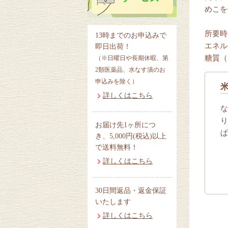
めこを
所要時
13時までのお申込みで
エネル
即日出荷！
糖質（
（※日曜日や長期休暇、第
2類医薬品、水なす漬のお
申込みを除く）
詳しくはこちら
な
り
お届け先1ヶ所につ
ぱ
き、5,000円(税込)以上
で送料無料！
詳しくはこちら
30日間返品・返金保証
いたします
詳しくはこちら