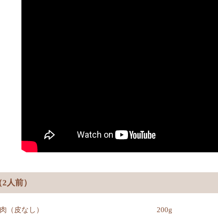
（2人前）
肉（皮なし）
200g