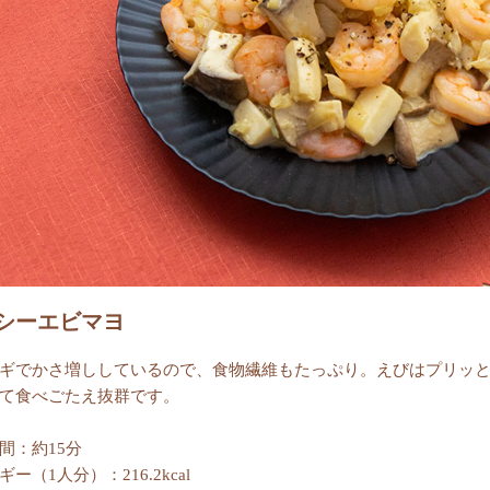
シーエビマヨ
ギでかさ増ししているので、食物繊維もたっぷり。えびはプリッ
て食べごたえ抜群です。
間：約15分
ー（1人分）：216.2kcal