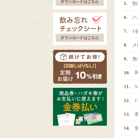
別
ハ
1
メ
泡