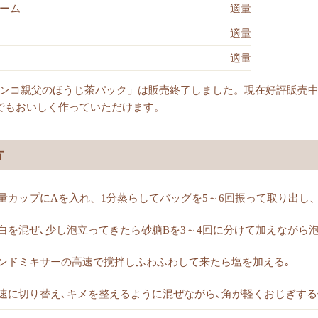
ーム
適量
適量
適量
ンコ親父のほうじ茶パック」は販売終了しました。現在好評販売
でもおいしく作っていただけます。
方
量カップにAを入れ、1分蒸らしてバッグを5～6回振って取り出し、
白を混ぜ､少し泡立ってきたら砂糖Bを3～4回に分けて加えながら
ンドミキサーの高速で撹拌しふわふわして来たら塩を加える｡
速に切り替え､キメを整えるように混ぜながら､角が軽くおじぎする