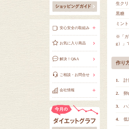
生クリ
黒糖
ミント
安心安全の取組み
※「ガ
お気に入り商品
g）」
解決！Q&A
作り
ご相談・お問合せ
計
会社情報
卵
ハ
低