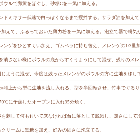
ボウルで卵黄をほぐし、砂糖Cを一気に加える。
ンドミキサー低速で白っぽくなるまで撹拌する。サラダ油を加えて
を加えて、ふるっておいた薄力粉を一気に加える。泡立て器で粉気
レンゲをひとすくい加え、ゴムベラに持ち替え、メレンゲの1/3量
を潰さない様にボウルの底からすくうようにして混ぜ、残りのメレン
同じように混ぜ、今度は残ったメレンゲのボウルの方に生地を移し
5㎝程上から型に生地を流し入れる。型を半回転させ、竹串でぐる
170℃に予熱したオーブンに入れ35分焼く。
串を刺して何も付いて来なければ台に落として脱気し、逆さにして
生クリームに黒糖を加え、好みの固さに泡立てる。