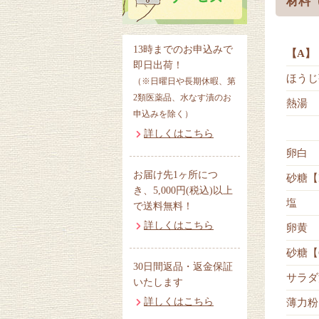
材料（
13時までのお申込みで
【A】
即日出荷！
ほうじ
（※日曜日や長期休暇、第
2類医薬品、水なす漬のお
熱湯
申込みを除く）
詳しくはこちら
卵白
お届け先1ヶ所につ
砂糖【
き、5,000円(税込)以上
塩
で送料無料！
詳しくはこちら
卵黄
砂糖【
30日間返品・返金保証
サラダ
いたします
詳しくはこちら
薄力粉