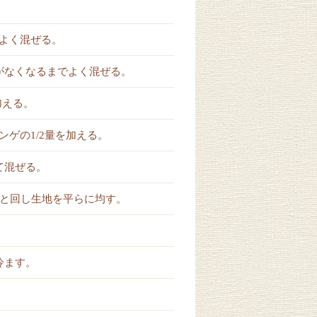
よく混ぜる。
がなくなるまでよく混ぜる。
加える。
ゲの1/2量を加える。
て混ぜる。
りと回し生地を平らに均す。
冷ます。