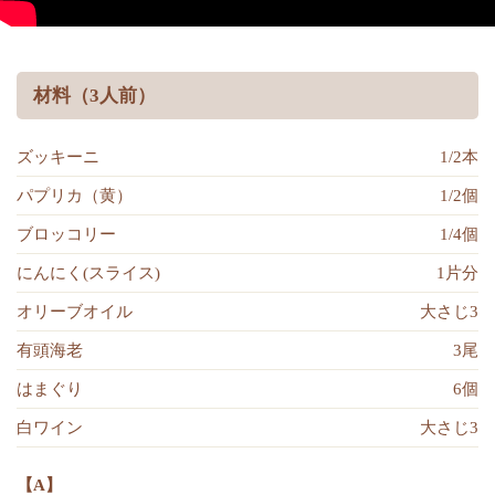
材料（3人前）
ズッキーニ
1/2本
パプリカ（黄）
1/2個
ブロッコリー
1/4個
にんにく(スライス)
1片分
オリーブオイル
大さじ3
有頭海老
3尾
はまぐり
6個
白ワイン
大さじ3
【A】