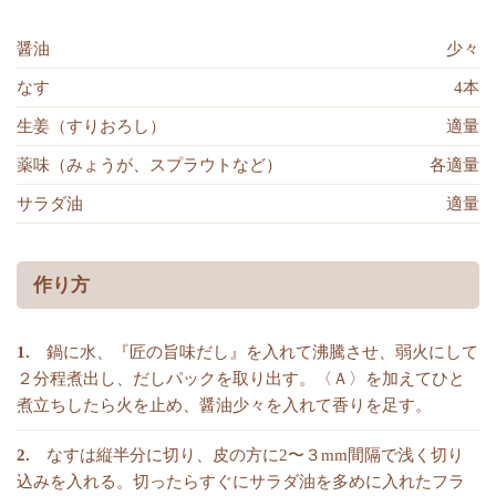
醤油
少々
なす
4本
生姜（すりおろし）
適量
薬味（みょうが、スプラウトなど）
各適量
サラダ油
適量
作り方
鍋に水、『匠の旨味だし』を入れて沸騰させ、弱火にして
２分程煮出し、だしパックを取り出す。〈Ａ〉を加えてひと
煮立ちしたら火を止め、醤油少々を入れて香りを足す。
なすは縦半分に切り、皮の方に2〜３mm間隔で浅く切り
込みを入れる。切ったらすぐにサラダ油を多めに入れたフラ