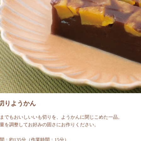
切りようかん
までもおいしいいも切りを、ようかんに閉じこめた一品。
量を調整してお好みの固さにお作りください。
間：約135分（作業時間：15分）