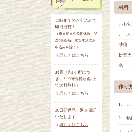
材料
13時までのお申込みで
いも切
即日出荷！
（※日曜日や長期休暇、第
こしあ
2類医薬品、水なす漬のお
砂糖
申込みを除く）
粉寒天
詳しくはこちら
水
お届け先1ヶ所につ
き、5,000円(税込)以上
で送料無料！
作り
詳しくはこちら
い
30日間返品・返金保証
いたします
鍋
詳しくはこちら
ふ