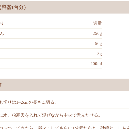
（容器1台分）
り
適量
ん
250g
50g
3g
200ml
方
も切りは1~2cmの長さに切る。
に水、粉寒天を入れて混ぜながら中火で煮立たせる。
つふつしてきたら、弱火にしてさらに1分煮たあと、砂糖とこしあ