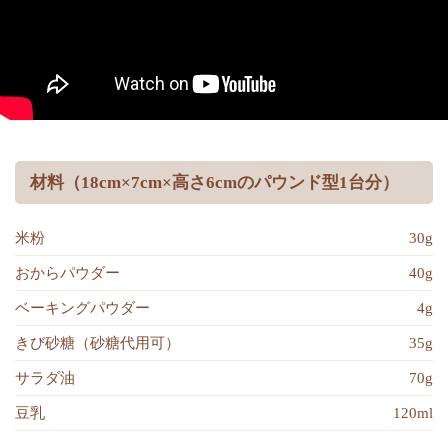
材料（18cm×7cm×高さ6cmのパウンド型1台分）
米粉
30g
おからパウダー
40g
ベーキングパウダー
4g
きび砂糖（砂糖代用可）
35g
サラダ油
70g
豆乳
120ml