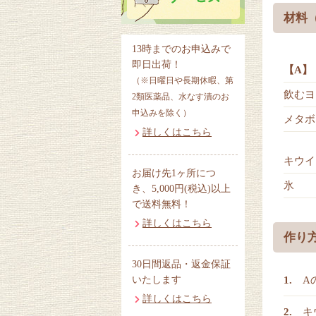
材料
13時までのお申込みで
即日出荷！
【A】
（※日曜日や長期休暇、第
飲むヨ
2類医薬品、水なす漬のお
申込みを除く）
メタボ
詳しくはこちら
キウイ
お届け先1ヶ所につ
氷
き、5,000円(税込)以上
で送料無料！
詳しくはこちら
作り
30日間返品・返金保証
A
いたします
詳しくはこちら
キ