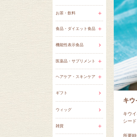
お茶・飲料
食品・ダイエット食品
機能性表示食品
医薬品・サプリメント
ヘアケア・スキンケア
ギフト
キウ
ウィッグ
キウイ
シード
雑貨
所要時