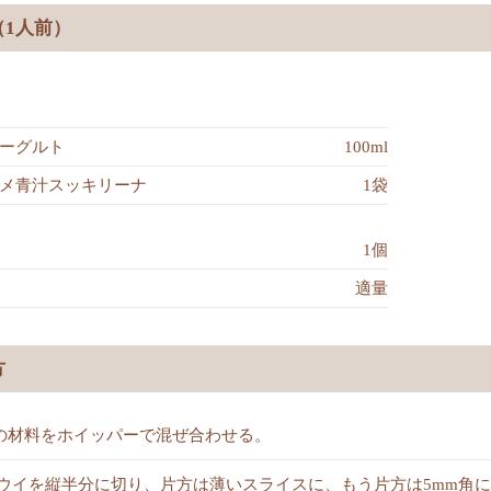
（1人前）
ーグルト
100ml
メ青汁スッキリーナ
1袋
1個
適量
方
の材料をホイッパーで混ぜ合わせる。
ウイを縦半分に切り、片方は薄いスライスに、もう片方は5mm角