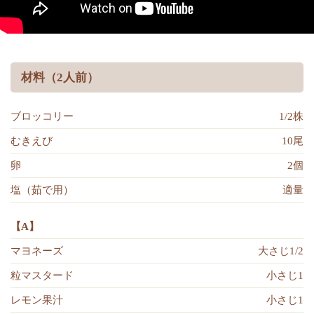
材料（2人前）
ブロッコリー
1/2株
むきえび
10尾
卵
2個
塩（茹で用）
適量
【A】
マヨネーズ
大さじ1/2
粒マスタード
小さじ1
レモン果汁
小さじ1