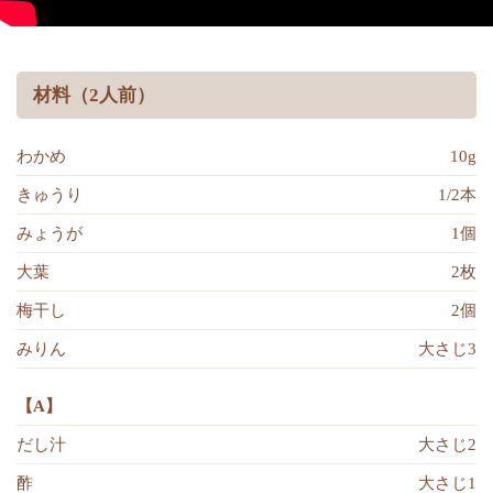
材料（2人前）
わかめ
10g
きゅうり
1/2本
みょうが
1個
大葉
2枚
梅干し
2個
みりん
大さじ3
【A】
だし汁
大さじ2
酢
大さじ1