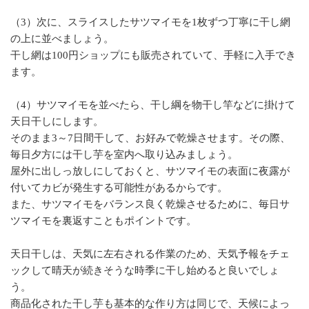
（3）次に、スライスしたサツマイモを1枚ずつ丁寧に干し網
の上に並べましょう。
干し網は100円ショップにも販売されていて、手軽に入手でき
ます。
（4）サツマイモを並べたら、干し綱を物干し竿などに掛けて
天日干しにします。
そのまま3～7日間干して、お好みで乾燥させます。その際、
毎日夕方には干し芋を室内へ取り込みましょう。
屋外に出しっ放しにしておくと、サツマイモの表面に夜露が
付いてカビが発生する可能性があるからです。
また、サツマイモをバランス良く乾燥させるために、毎日サ
ツマイモを裏返すこともポイントです。
天日干しは、天気に左右される作業のため、天気予報をチェ
ックして晴天が続きそうな時季に干し始めると良いでしょ
う。
商品化された干し芋も基本的な作り方は同じで、天候によっ