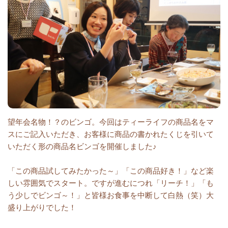
望年会名物！？のビンゴ。今回はティーライフの商品名をマ
スにご記入いただき、お客様に商品の書かれたくじを引いて
いただく形の商品名ビンゴを開催しました♪
「この商品試してみたかった～」「この商品好き！」など楽
しい雰囲気でスタート。ですが進むにつれ「リーチ！」「も
う少しでビンゴ～！」と皆様お食事を中断して白熱（笑）大
盛り上がりでした！