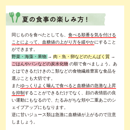
同じものを食べたとしても、
食べる順番を気を付ける
ことによって、血糖値の上がり方を緩やか
にすること
ができます。
野菜・海藻・果物
→
肉・魚・卵などのたんぱく質
→
ごはんやパンなどの炭水化物
の順で食べましょう。あ
とはできるだけきのこ類などの食物繊維豊富な食品を
選ぶことも大切です。
また
ゆっくりよく噛んで食べると血糖値の急激な上昇
を抑制
することができるだけでなく、顔の表情筋の良
い運動にもなるので、たるみがちな頬や二重あごのシ
ェイプアップにもなります。
逆に甘いジュース類は急激に血糖値が上がるので注意
しましょう。