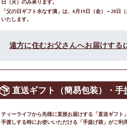
日（火）のみ承ります。
「父の日ギフト水なす漬」は、6月19日（金）～20日
いたします。
遠方に住むお父さんへ
お届けする
ティーライフから直接先様にお届けする「直送
ギフト」をご利用ください。詳しくは下記リン
ク先の「直送ギフトお申込方法」をご覧くださ
直送ギフト（簡易包装）・
手
い。
ギフトサービスページへ
ティーライフから先様に直接お届けする「直送ギフト
手渡しする時にお使いいただける「手提げ袋」がご利