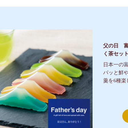
父の日 
く茶セッ
日本一の
パッと鮮
羹を6種楽