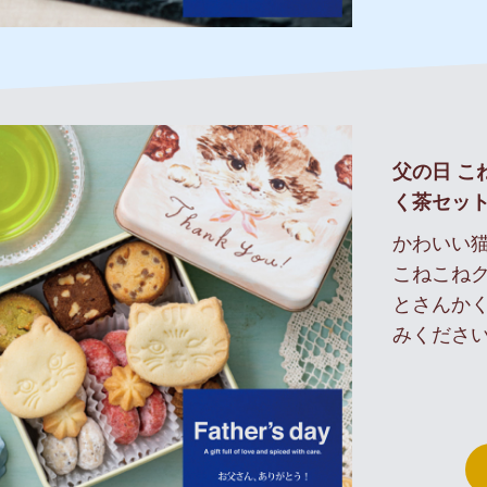
父の日 こ
く茶セッ
かわいい
こねこね
とさんか
みくださ