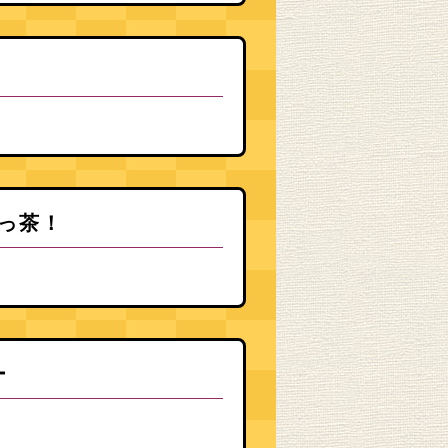
っ茶！
ー