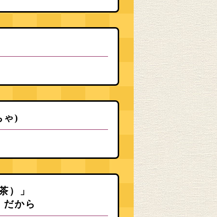
ゃ)
茶）」
」だから