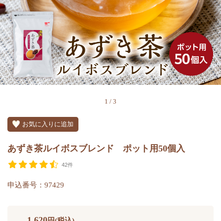
1
/
3
お気に入りに追加
あずき茶ルイボスブレンド ポット用50個入
42件
申込番号：97429
1,620
円(税込)