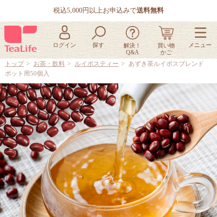
税込5,000円以上お申込みで
送料無料
トップ
お茶・飲料
ルイボスティー
あずき茶ルイボスブレンド
ポット用50個入