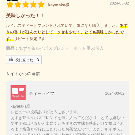
2024-03-02
kayataka様
美味しかった！！
ルイボスティーとブレンドされていて、気になり購入しました。
あず
きの香りがほんのりとして、クセも少なく、とても美味しかったで
す。
リピート決定です！！
商品：
あずき茶ルイボスブレンド ポット用50個入
役に立った
3
サイトからの返信
ティーライフ
2024-03-02
kayataka様
レビューの投稿ありがとうございます。
あずき茶ルイボスブレンドを気に入ってくださり、とても嬉しい
です！煮出さないと出にくいあずきの甘味を熱湯だけで抽出され
るよう焙煎と粉砕にこだわったお茶なんです。また、ルイボステ
ィーとあずきのミネラルはこれからの季節の水分補給にぴったり