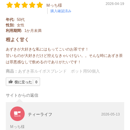
2026-04-19
Mっち様
購入確認済み
年代:
50代
性別:
女性
利用期間:
1か月未満
程よく甘く
あずきが大好きな私にはもってこいのお茶です！
甘いものが大好きだけど控えなきゃいけない。。そんな時にあずき茶
は罪悪感なしで飲めるのでありがたいです！
商品：
あずき茶ルイボスブレンド ポット用50個入
役に立った
0
サイトからの返信
ティーライフ
2026-05-13
Mっち様