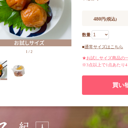
480
円(税込)
数量
■
通常サイズはこちら
1
/
2
★
お試しサイズ商品の
※3点以上で1点あたり
買い