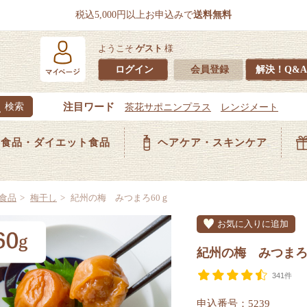
税込5,000円以上お申込みで
送料無料
ようこそ
ゲスト
様
ログイン
会員登録
解決！Q&A
食品・ダイエット食品
ヘアケア・スキンケア
食品
梅干し
紀州の梅 みつまろ60ｇ
お気に入りに追加
紀州の梅 みつまろ
341件
申込番号：5239