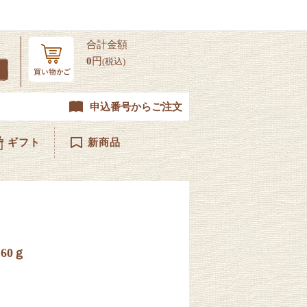
合計金額
0
円
(税込)
申込番号からご注文
ギフト
新商品
60ｇ