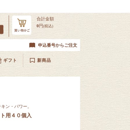
合計金額
0
円
(税込)
申込番号からご注文
ギフト
新商品
テキン・パワー。
ット用４０個入