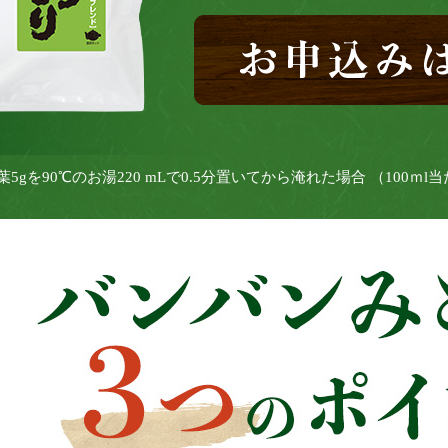
茶葉5gを90℃のお湯220 mLで0.5分置いてから淹れた場合 （100ｍl