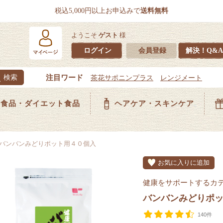
税込5,000円以上お申込みで
送料無料
ようこそ
ゲスト
様
ログイン
会員登録
解決！Q&A
食品・ダイエット食品
ヘアケア・スキンケア
バンバンみどりポット用４０個入
お気に入りに追加
健康をサポートするカ
バンバンみどりポ
140件