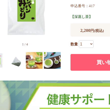
申込番号：417
【深蒸し茶】
2,200
円(税込)
数量
1
/
4
買い