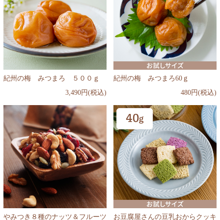
紀州の梅 みつまろ ５００ｇ
紀州の梅 みつまろ60ｇ
3,490円(税込)
480円(税込)
やみつき８種のナッツ＆フルーツ
お豆腐屋さんの豆乳おからクッキ