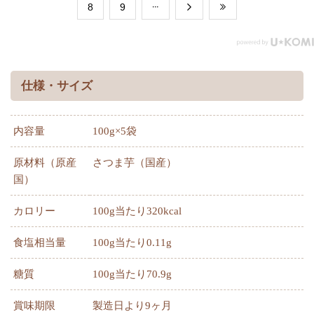
​8
​9
仕様・サイズ
内容量
100g
×5袋
原材料（原産
さつま芋（国産）
国）
カロリー
100g当たり320kcal
食塩相当量
100g当たり0.11g
糖質
100g当たり70.9g
賞味期限
製造日より9ヶ月