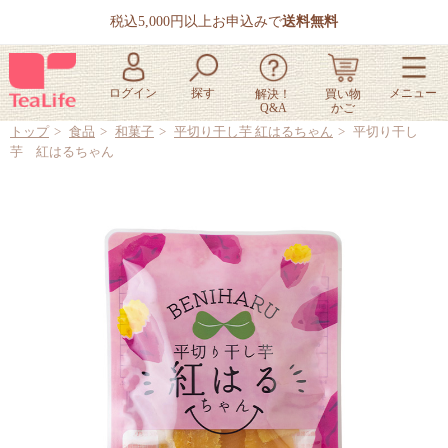
税込5,000円以上お申込みで
送料無料
トップ
食品
和菓子
平切り干し芋 紅はるちゃん
平切り干し
芋 紅はるちゃん