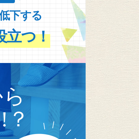
低下する
役立つ！
から
!？