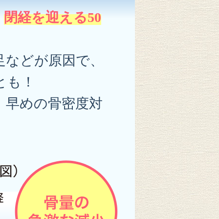
、
閉経を迎える50
足などが原因で、
とも！
、早めの骨密度対