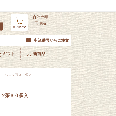
合計金額
0
円
(税込)
申込番号からご注文
ギフト
新商品
 こつコツ茶３０個入
コツ茶３０個入