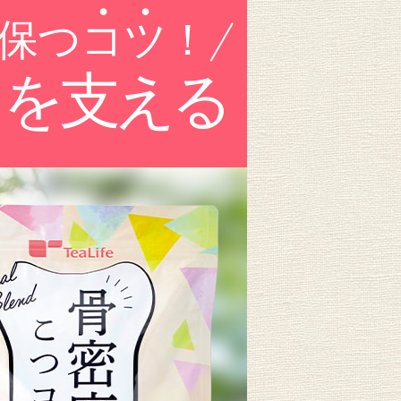
保つ
コツ
！
フを支える