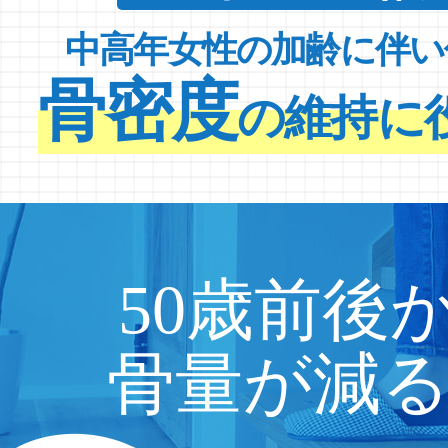
中高年女性の加齢に伴い
骨密度
の維持に
50歳前後
骨量が減る