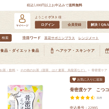
税込5,000円以上お申込みで
送料無料
ようこそ
ゲスト
様
ログイン
会員登録
解決！Q&A
食品・ダイエット食品
ヘアケア・スキンケア
お茶・飲料
その他のお茶（甜茶、はと麦茶、烏龍茶など）
骨密度ケア
お気に入りに追加
骨密度ケア こつ
31件
申込番号：22995