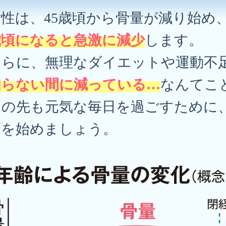
女性は、45歳頃から骨量が減り始め
歳頃になると急激に減少
します。
さらに、無理なダイエットや運動不
知らない間に減っている…
なんてこ
この先も元気な毎日を過ごすために
策を始めましょう。