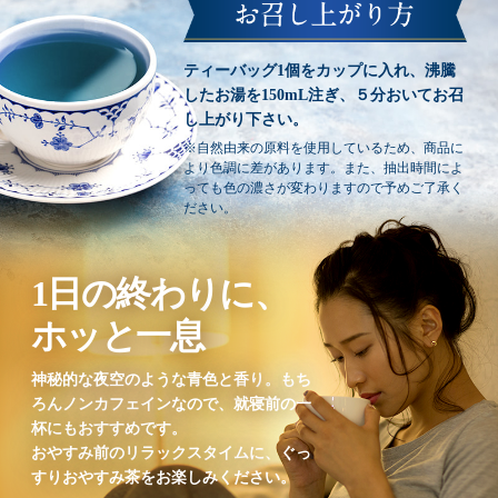
ティーバッグ1個をカップに入れ、沸騰
したお湯を150mL注ぎ、５分おいてお召
し上がり下さい。
※自然由来の原料を使用しているため、商品に
より色調に差があります。また、抽出時間によ
っても色の濃さが変わりますので予めご了承く
ださい。
1日の終わりに、
ホッと一息
神秘的な夜空のような青色と香り。もち
ろんノンカフェインなので、就寝前の一
杯にもおすすめです。
おやすみ前のリラックスタイムに、ぐっ
すりおやすみ茶をお楽しみください。