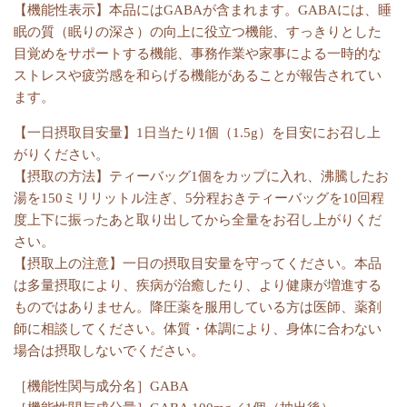
【機能性表示】本品にはGABAが含まれます。GABAには、睡
眠の質（眠りの深さ）の向上に役立つ機能、すっきりとした
目覚めをサポートする機能、事務作業や家事による一時的な
ストレスや疲労感を和らげる機能があることが報告されてい
ます。
【一日摂取目安量】1日当たり1個（1.5g）を目安にお召し上
がりください。
【摂取の方法】ティーバッグ1個をカップに入れ、沸騰したお
湯を150ミリリットル注ぎ、5分程おきティーバッグを10回程
度上下に振ったあと取り出してから全量をお召し上がりくだ
さい。
【摂取上の注意】一日の摂取目安量を守ってください。本品
は多量摂取により、疾病が治癒したり、より健康が増進する
ものではありません。降圧薬を服用している方は医師、薬剤
師に相談してください。体質・体調により、身体に合わない
場合は摂取しないでください。
［機能性関与成分名］GABA