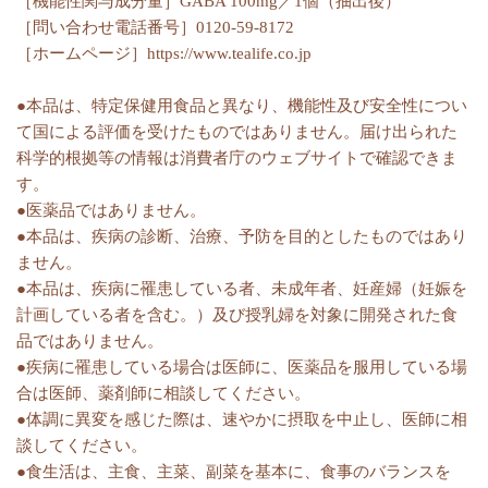
［機能性関与成分量］GABA 100mg／1個（抽出後）
［問い合わせ電話番号］0120-59-8172
［ホームページ］https://www.tealife.co.jp
●本品は、特定保健用食品と異なり、機能性及び安全性につい
て国による評価を受けたものではありません。届け出られた
科学的根拠等の情報は消費者庁のウェブサイトで確認できま
す。
●医薬品ではありません。
●本品は、疾病の診断、治療、予防を目的としたものではあり
ません。
●本品は、疾病に罹患している者、未成年者、妊産婦（妊娠を
計画している者を含む。）及び授乳婦を対象に開発された食
品ではありません。
●疾病に罹患している場合は医師に、医薬品を服用している場
合は医師、薬剤師に相談してください。
●体調に異変を感じた際は、速やかに摂取を中止し、医師に相
談してください。
●食生活は、主食、主菜、副菜を基本に、食事のバランスを