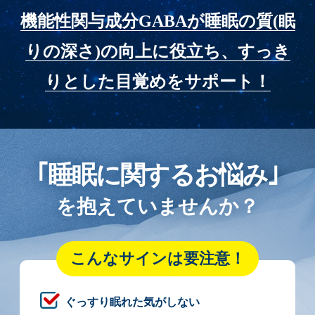
機能性関与成分GABAが
睡眠の質(眠
りの深さ)の向上に役立ち、
すっき
りとした目覚めをサポート！
｢睡眠に関するお悩み｣
を
抱えていませんか？
こんなサインは要注意！
ぐっすり眠れた気がしない