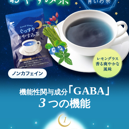
｢GABA｣
機能性関与成分
3
つの機能