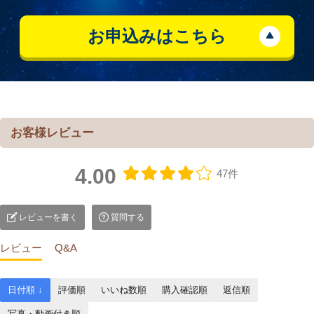
お申込みはこちら
4.00
47件
レビューを書く
質問する
レビュー
Q&A
日付順 ↓
評価順
いいね数順
購入確認順
返信順
写真・動画付き順