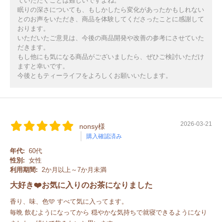
ていただくことは難しいですよね。
眠りの深さについても、もしかしたら変化があったかもしれない
とのお声をいただき、商品を体験してくださったことに感謝して
おります。
いただいたご意見は、今後の商品開発や改善の参考にさせていた
だきます。
もし他にも気になる商品がございましたら、ぜひご検討いただけ
ますと幸いです。
今後ともティーライフをよろしくお願いいたします。
2026-03-21
nonsy様
購入確認済み
年代:
60代
性別:
女性
利用期間:
2か月以上～7か月未満
大好き❤️お気に入りのお茶になりました
香り、味、色🩵 すべて気に入ってます。
毎晩 飲むようになってから 穏やかな気持ちで就寝できるようになり