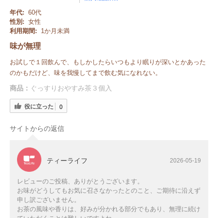
年代:
60代
性別:
女性
利用期間:
1か月未満
味が無理
お試しで１回飲んで、もしかしたらいつもより眠りが深いとかあった
のかもだけど、味を我慢してまで飲む気になれない。
商品：
ぐっすりおやすみ茶３個入
役に立った
0
サイトからの返信
ティーライフ
2026-05-19
レビューのご投稿、ありがとうございます。
お味がどうしてもお気に召さなかったとのこと、ご期待に沿えず
申し訳ございません。
お茶の風味や香りは、好みが分かれる部分でもあり、無理に続け