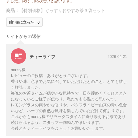
ました。続けて飲みたいと思います。
商品：
【特別価格】ぐっすりおやすみ茶３袋セット
役に立った
0
サイトからの返信
ティーライフ
2026-04-21
nonsy様
レビューのご投稿、ありがとうございます。
香りや味、色までお気に召していただけたとのこと、とても嬉し
く拝読しました。
毎晩のお茶タイムが穏やかな気持ちで一日を締めくくるひととき
になっているご様子が伝わり、私たちも心温まる思いです。
レモングラスの爽やかな香りや、バタフライピー由来の青い色合
いなど、ハーブの自然な風味を楽しんでいただけて何よりです。
これからもnonsy様のリラックスタイムに寄り添えるお茶であり
続けられるよう、スタッフ一同励んでまいります。
今後ともティーライフをよろしくお願いいたします。