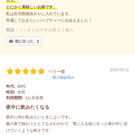
カス。
とにかく美味しいお茶です。
私は在宅勤務終わりに入れています。
常備しておきたいハーブティーに出会えました！
商品：
ぐっすりおやすみ茶２０個入
役に立った
3
2026-06-11
ベリー様
購入確認済み
年代:
60代
性別:
女性
利用期間:
1か月未満
夜中に飲みたくなる
夜中に何か飲みたいときによいです。
喉の奥で味わうととてもさわやかで、胃に入る前にすっと体の中に溶
けていくような軽さです。