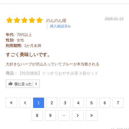
2026-01-13
のんのん様
購入確認済み
年代:
70代以上
性別:
女性
利用期間:
1か月未満
すごく美味しいです。
大好きなハーブが沢山入っていてブルーが本当癒される
商品：
【特別価格】ぐっすりおやすみ茶３袋セット
役に立った
1
​1
​2
​3
​4
​5
​6
​7
​8
​9