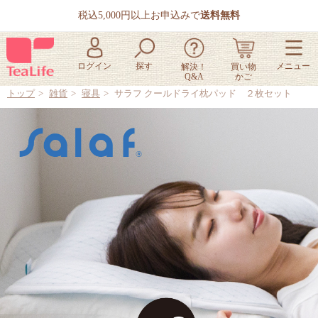
税込5,000円以上お申込みで
送料無料
トップ
雑貨
寝具
サラフ クールドライ枕パッド ２枚セット