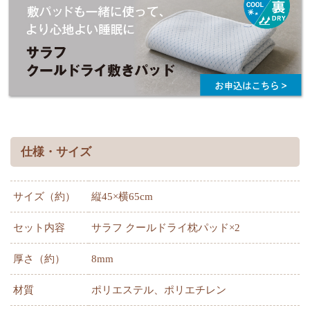
仕様・サイズ
サイズ（約）
縦45×横65cm
セット内容
サラフ クールドライ枕パッド×2
厚さ（約）
8mm
材質
ポリエステル、ポリエチレン