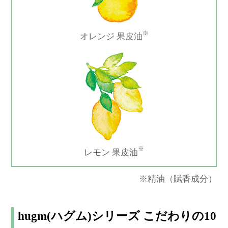
※
オレンジ 果皮油
※
レモン 果皮油
※精油（賦香成分）
hugm(ハグム)シリーズ こだわりの10