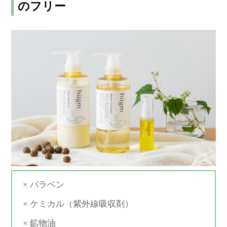
のフリー
× パラベン
× ケミカル（紫外線吸収剤）
× 鉱物油