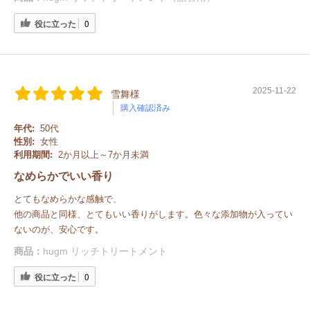
役に立った
0
2025-11-22
雪舞様
購入確認済み
年代:
50代
性別:
女性
利用期間:
2か月以上～7か月未満
なめらかでいい香り
とてもなめらかな感触で、
他の商品と同様、とてもいい香りがします。色々な添加物が入ってい
ないのが、安心です。
商品：
hugm リッチトリートメント
役に立った
0