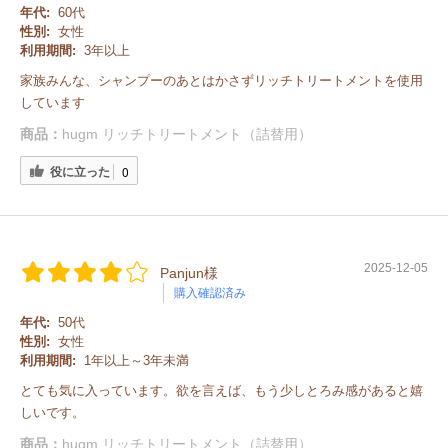
年代:
60代
性別:
女性
利用期間:
3年以上
家族みんな、シャンプーのあとはかさずリッチトリートメントを使用
しています
商品：
hugm リッチトリートメント（詰替用）
役に立った
0
2025-12-05
Panjun様
購入確認済み
年代:
50代
性別:
女性
利用期間:
1年以上～3年未満
とても気に入っています。欲を言えば、もう少しとろみ感があると嬉
しいです。
商品：
hugm リッチトリートメント（詰替用）