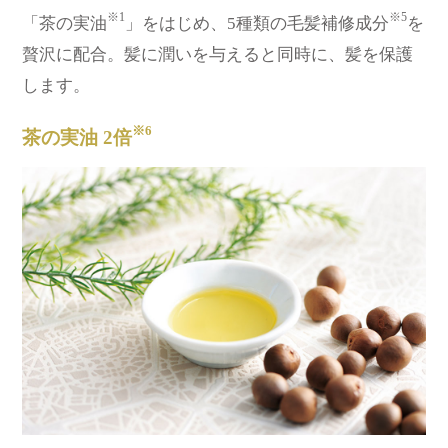
※1
※5
「茶の実油
」をはじめ、5種類の毛髪補修成分
を
贅沢に配合。髪に潤いを与えると同時に、髪を保護
します。
※6
茶の実油 2倍