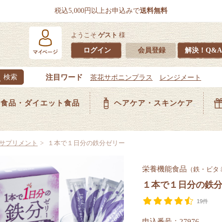
税込5,000円以上お申込みで
送料無料
ようこそ
ゲスト
様
ログイン
会員登録
解決！Q&A
食品・ダイエット食品
ヘアケア・スキンケア
サプリメント
１本で１日分の鉄分ゼリー
栄養機能食品
（鉄・ビタ
１本で１日分の鉄
19件
申込番号：27976