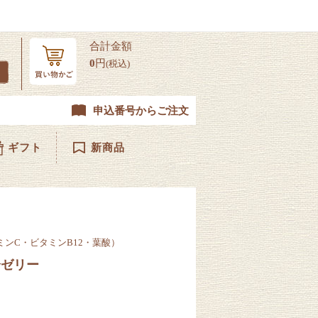
合計金額
0
円
(税込)
申込番号からご注文
ギフト
新商品
ミンC・ビタミンB12・葉酸）
分ゼリー